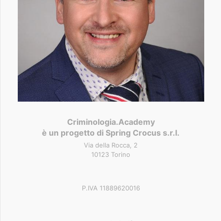
Criminologia.Academy
è un progetto di Spring Crocus s.r.l.
Via della Rocca, 2
10123 Torino
P.IVA 11889620016