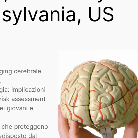
sylvania, US
aging cerebrale
.
ia: implicazioni
 risk assessment
ei giovani e
ci che proteggono
edisposto dal