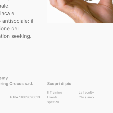
nale.
iaca e
ntisociale: il
ione del
tion seeking.
demy
ring Crocus s.r.l.
Scopri di più
Il Training
La faculty
P.IVA 11889620016
Eventi
Chi siamo
speciali