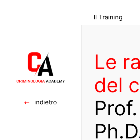
Il Training
Le ra
del 
Prof.
indietro
Ph.D.