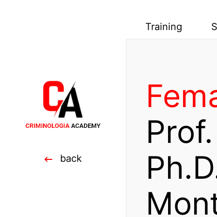
Training
S
Fema
Prof
Ph.D.
back
Mont