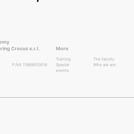
demy
ring Crocus s.r.l.
More
Training
The faculty
P.IVA 11889620016
Special
Who we are
events